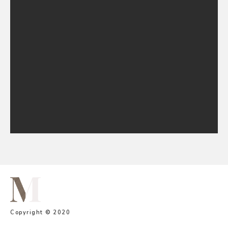
Vestfold
Western Line Dancers
WLD Bjørkelangen
WLD Eventer
WLD Jessheim
WLD Løvenstad
WLD Skarnes
Workshops
Copyright © 2020