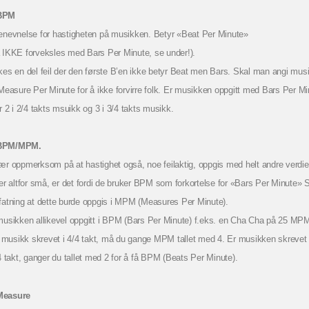
BPM
nevnelse for hastigheten på musikken. Betyr «Beat Per Minute»
 IKKE forveksles med Bars Per Minute, se under!).
kes en del feil der den første B’en ikke betyr Beat men Bars. Skal man angi mu
 Measure Per Minute for å ikke forvirre folk. Er musikken oppgitt med Bars Per Mi
r 2 i 2/4 takts msuikk og 3 i 3/4 takts musikk.
PM/MPM.
ær oppmerksom på at hastighet også, noe feilaktig, oppgis med helt andre verdi
ker altfor små, er det fordi de bruker BPM som forkortelse for «Bars Per Minute
fatning at dette burde oppgis i MPM (Measures Per Minute).
musikken allikevel oppgitt i BPM (Bars Per Minute) f.eks. en Cha Cha på 25 MP
ll musikk skrevet i 4/4 takt, må du gange MPM tallet med 4. Er musikken skrevet 
4 takt, ganger du tallet med 2 for å få BPM (Beats Per Minute).
easure