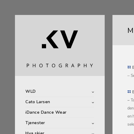
M
B
– S
WLD
–
Ta
Cato Larsen
den 
iDance Dance Wear
en h
Tjenester
sek
Hva skjer