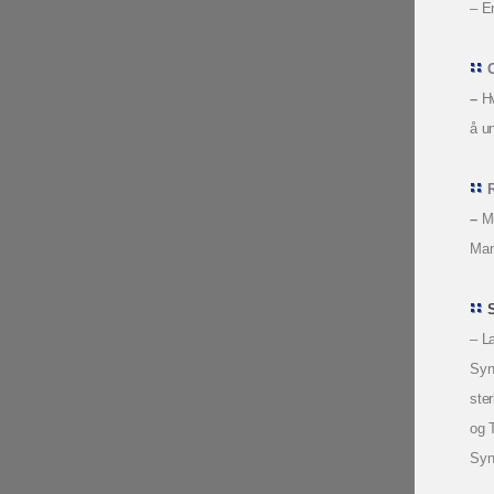
– En
O
–
Hv
å u
R
–
Mu
Man
– La
Sync
ste
og 
Syn