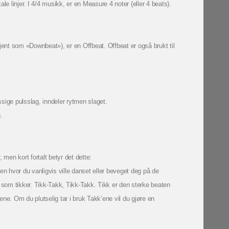
e linjer. I 4/4 musikk, er en Measure 4 noter (eller 4 beats).
ent som «Downbeat»), er en Offbeat. Offbeat er også brukt til
sige pulsslag, inndeler rytmen slaget.
.
 men kort fortalt betyr det dette:
en hvor du vanligvis ville danset eller beveget deg på de
som tikker. Tikk-Takk, Tikk-Takk. Tikk er den sterke beaten
ne. Om du plutselig tar i bruk Takk’ene vil du gjøre en