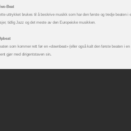
wo-Beat
tte uttrykket brukes til å beskrive musikk som har den første og tredje beaten i e
sjer, tidlig Jazz og det meste av den Europeiske musikken.
pbeat
eaten som kommer rett før en «downbeat» (eller også kalt den første beaten i e
gent gjør med dirigentstaven sin
.
Dansebeskrivelser
Danseplaner
Danseplaner Løvenstad
Danseplaner Jessheim
Danseplaner Bjørkelangen