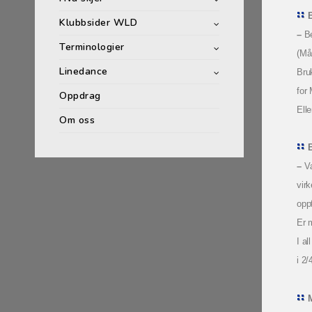
Klubbsider WLD
–
Be
Terminologier
(Må
Linedance
Bru
for
Oppdrag
Elle
Om oss
B
–
V
vir
opp
Er 
I a
i 2/
M