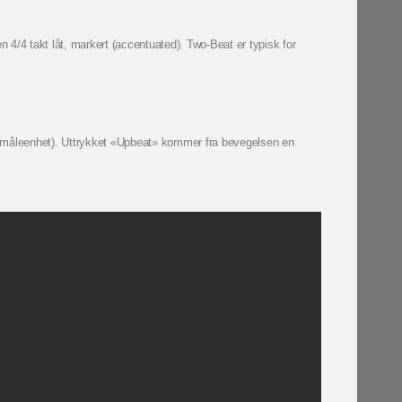
n 4/4 takt låt, markert (accentuated). Two-Beat er typisk for
n måleenhet). Uttrykket «Upbeat» kommer fra bevegelsen en