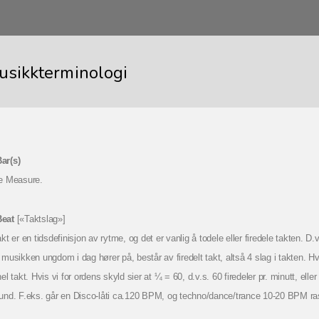
usikkterminologi
ar(s)
e Measure.
Beat
[«Taktslag»]
kt er en tidsdefinisjon av rytme, og det er vanlig å todele eller firedele takten. D.
musikken ungdom i dag hører på, består av firedelt takt, altså 4 slag i takten. H
el takt. Hvis vi for ordens skyld sier at ¼ = 60, d.v.s. 60 firedeler pr. minutt, el
und. F.eks. går en Disco-låti ca.120 BPM, og techno/dance/trance 10-20 BPM ras