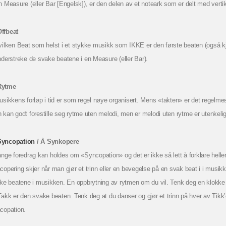
 Measure (eller Bar [Engelsk]), er den delen av et noteark som er delt med vertikal
ffbeat
ilken Beat som helst i et stykke musikk som IKKE er den første beaten (også kj
nderstreke de svake beatene i en Measure (eller Bar).
ytme
sikkens forløp i tid er som regel nøye organisert. Mens «takten» er det regelmes
 kan godt forestille seg rytme uten melodi, men er melodi uten rytme er utenkelig
Syncopation
/ Å Synkopere
nge foredrag kan holdes om «Syncopation» og det er ikke så lett å forklare heller,
opering skjer når man gjør et trinn eller en bevegelse på en svak beat i i musikk
rke beatene i musikken. En oppbrytning av rytmen om du vil. Tenk deg en klokke 
Takk er den svake beaten. Tenk deg at du danser og gjør et trinn på hver av Tikk’e
copation.