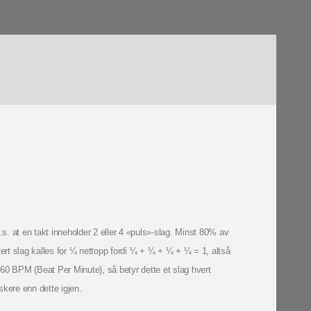
v.s. at en takt inneholder 2 eller 4 «puls»-slag. Minst 80% av
vert slag kalles for ¼ nettopp fordi ¼ + ¼ + ¼ + ¼ = 1, altså
ler 60 BPM (Beat Per Minute), så betyr dette et slag hvert
kere enn dette igjen.