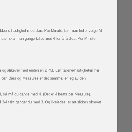
sikkens hastighet med Bars Per Minute, bør man heller velge M
nute, skal man gange tallet med 4 for å få Beat Per Minute.
er og alikevel med endelsen BPM. Om tallene/hastigheten her
» Siden Bars og Measures er det samme, er jeg av den
M, så må du gange med 4. (Det er 4 beats per Measure).
i 3/4 takt ganger du med 3. Og likeledes, er musikken skrevet